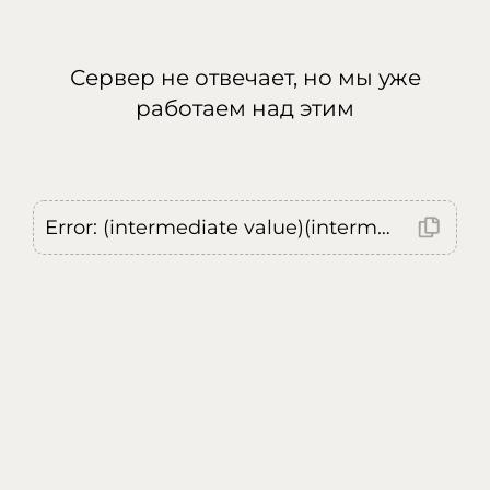
Сервер не отвечает, но мы уже
работаем над этим
Error: (intermediate value)(intermediate value)(intermediate value).replaceAll is not a function