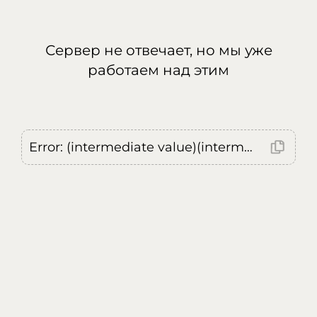
Сервер не отвечает, но мы уже
работаем над этим
Error: (intermediate value)(intermediate value)(intermediate value).replaceAll is not a function