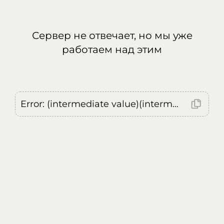
Сервер не отвечает, но мы уже
работаем над этим
Error: (intermediate value)(intermediate value)(intermediate value).replaceAll is not a function