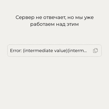
Сервер не отвечает, но мы уже
работаем над этим
Error: (intermediate value)(intermediate value)(intermediate value).replaceAll is not a function