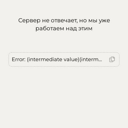
Сервер не отвечает, но мы уже
работаем над этим
Error: (intermediate value)(intermediate value)(intermediate value).replaceAll is not a function